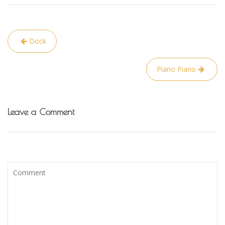
Navigacija
Dock
tarp
įrašų
Piano Piano
Leave a Comment