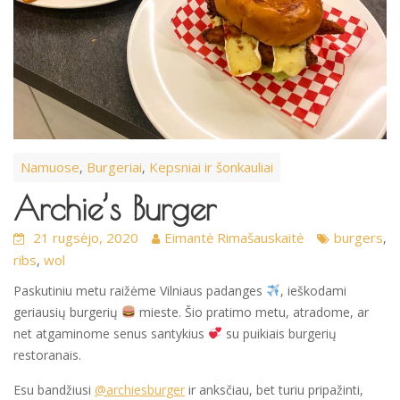
Namuose
Burgeriai
Kepsniai ir šonkauliai
,
,
Archie’s Burger
21 rugsėjo, 2020
Eimantė Rimašauskaitė
burgers
,
ribs
wol
,
Paskutiniu metu raižėme Vilniaus padanges
, ieškodami
geriausių burgerių
mieste. Šio pratimo metu, atradome, ar
net atgaminome senus santykius
su puikiais burgerių
restoranais.
Esu bandžiusi
@archiesburger
ir anksčiau, bet turiu pripažinti,