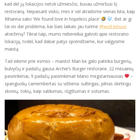
kad dėl jų lokacijos netoli užmiesčio, buvau užmiršusi šį
restoraną. Nepaisant visko, mes ir vėl atradome vienas kita, kaip
Rihanna sako ‘We found love in hopeless place’
. Bet ar gi
tai vis dar problema, kai šiais laikais jau turime
@wolt.lietuva
atvežimą? Tikrai taip, mums nebereikia galvoti apie restorano
lokaciją, todėl, kad dabar patys sprendžiame, kur valgysime
maistą.
Tad eikime prie esmės – maisto! Man be galo patinka burgerių,
bulvyčių ir padažų gausa Archie’s Burger restorane. 22 mėsainių
pasirinkimai, 9 padažų pasirinkimai! Mano mėgstamiausias
–
spanguolių camembertas su vištiena: sultingas, pilnas skirtingu
skonių, tokių, kaip saldumas, rūgštumas ir sotumas.