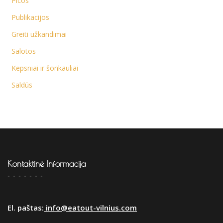
Picos
Publikacijos
Greiti užkandimai
Salotos
Kepsniai ir šonkauliai
Saldūs
Kontaktinė Informacija
El. paštas:
info@eatout-vilnius.com