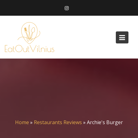
Skip
to
content
Home
»
Restaurants Reviews
»
Archie's Burger