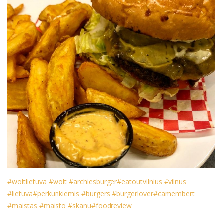
#woltlietuva
#wolt
#archiesburger
#eatoutvilnius
#vilnus
#lietuva
#perkunkiemis
#burgers
#burgerlover
#camembert
#maistas
#maisto
#skanu
#foodreview