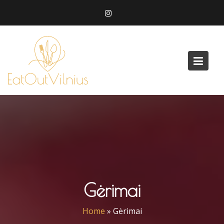
Skip
to
content
Gėrimai
Home
»
Gėrimai