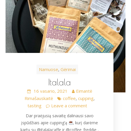
Namuose
Gėrimai
,
Italala
16 vasario, 2021
Eimantė
Rimašauskaitė
coffee
cupping
,
,
tasting
Leave a comment
Dar praėjusią savaitę dalinausi savo
įspūdžiais apie cupping’ą
, kurį darėme
kartu su @italalacaffe ir @coffee_freddie ,