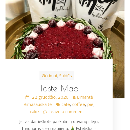
Gėrimai
Saldūs
,
Taste Map
22 gruodžio, 2020
Eimantė
Rimašauskaitė
cafe
coffee
pie
,
,
,
cake
Leave a comment
Jei vis dar ieškote paskutinių dovanų idėjų,
turiu jums gerų naujienų.
Estetiška ir