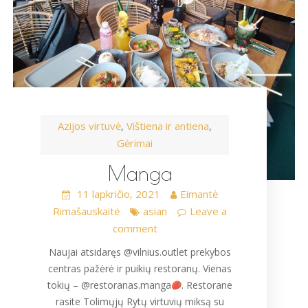
Azijos virtuvė
Vištiena ir antiena
,
,
Gėrimai
Manga
11 lapkričio, 2021
Eimantė
Rimašauskaitė
asian
Leave a
comment
Naujai atsidaręs @vilnius.outlet prekybos
centras pažėrė ir puikių restoranų. Vienas
tokių – @restoranas.manga
. Restorane
rasite Tolimųjų Rytų virtuvių miksą su