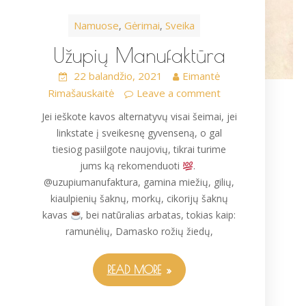
Namuose
Gėrimai
Sveika
,
,
Užupių Manufaktūra
22 balandžio, 2021
Eimantė
Rimašauskaitė
Leave a comment
Jei ieškote kavos alternatyvų visai šeimai, jei
linkstate į sveikesnę gyvenseną, o gal
tiesiog pasiilgote naujovių, tikrai turime
jums ką rekomenduoti
.
@uzupiumanufaktura, gamina miežių, gilių,
kiaulpienių šaknų, morkų, cikorijų šaknų
kavas
, bei natūralias arbatas, tokias kaip:
ramunėlių, Damasko rožių žiedų,
READ MORE