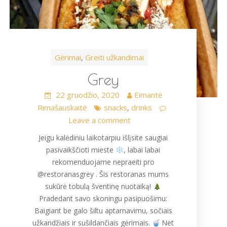
Gėrimai
Greiti užkandimai
,
Grey
22 gruodžio, 2020
Eimantė
Rimašauskaitė
snacks
drinks
,
Leave a comment
Jeigu kalėdiniu laikotarpiu išlįsite saugiai
pasivaikščioti mieste
, labai labai
rekomenduojame nepraeiti pro
@restoranasgrey . Šis restoranas mums
sukūrė tobulą šventinę nuotaiką!
Pradedant savo skoningu pasipuošimu:
Baigiant be galo šiltu aptarnavimu, sočiais
užkandžiais ir sušildančiais gėrimais.
Net