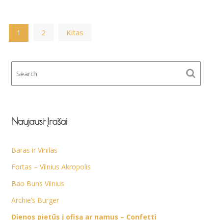
Navigacija
2
Kitas
1
tarp
įrašų
Naujausi Įrašai
Baras ir Vinilas
Fortas – Vilnius Akropolis
Bao Buns Vilnius
Archie’s Burger
Dienos pietūs į ofisą ar namus – Confetti