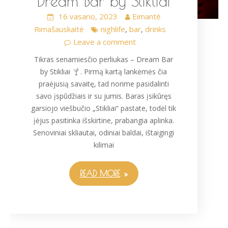
Dream Bar by Stikliai
16 vasario, 2023
Eimantė
Rimašauskaitė
nighlife
bar
drinks
,
,
Leave a comment
Tikras senamiesčio perliukas – Dream Bar
by Stikliai
. Pirmą kartą lankėmės čia
praėjusią savaitę, tad norime pasidalinti
savo įspūdžiais ir su jumis. Baras įsikūręs
garsiojo viešbučio „Stikliai“ pastate, todėl tik
įėjus pasitinka išskirtine, prabangia aplinka.
Senoviniai skliautai, odiniai baldai, ištaigingi
kilimai
READ MORE