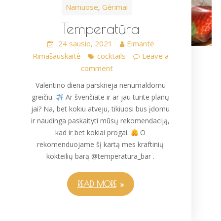
Namuose
Gėrimai
,
Temperatūra
24 sausio, 2021
Eimantė
Rimašauskaitė
cocktails
Leave a
comment
Valentino diena parskrieja nenumaldomu
greičiu.
Ar švenčiate ir ar jau turite planų
jai? Na, bet kokiu atveju, tikiuosi bus įdomu
ir naudinga paskaityti mūsų rekomendaciją,
kad ir bet kokiai progai.
O
rekomenduojame šį kartą mes kraftinių
kokteilių barą @temperatura_bar .
READ MORE