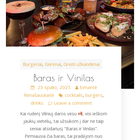
Burgeriai
Gėrimai
Greiti užkandimai
,
,
Baras ir Vinilas
23 spalio, 2025
Eimantė
Rimašauskaitė
cocktails
burgers
,
,
drinks
Leave a comment
Kai rudenį Vilniuj daros vėsu
, visi ieškom
jaukių vietelių, tai užsukom į dar ne taip
seniai atsidariusį “Baras ir Vinilas”.
Pirmiausia čia baras, tai pradėjom nuo