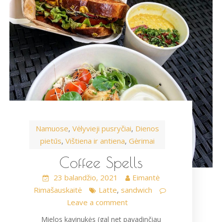
Namuose
Vėlyvieji pusryčiai
Dienos
,
,
pietūs
Vištiena ir antiena
Gėrimai
,
,
Coffee Spells
23 balandžio, 2021
Eimantė
Rimašauskaitė
Latte
sandwich
,
Leave a comment
Mielos kavinukės (gal net pavadinčiau