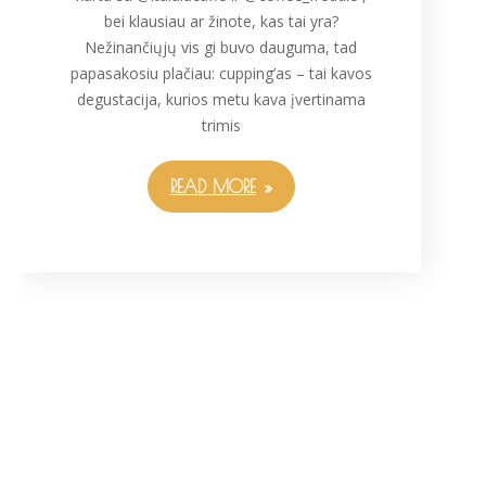
bei klausiau ar žinote, kas tai yra?
Nežinančiųjų vis gi buvo dauguma, tad
papasakosiu plačiau: cupping’as – tai kavos
degustacija, kurios metu kava įvertinama
trimis
READ MORE