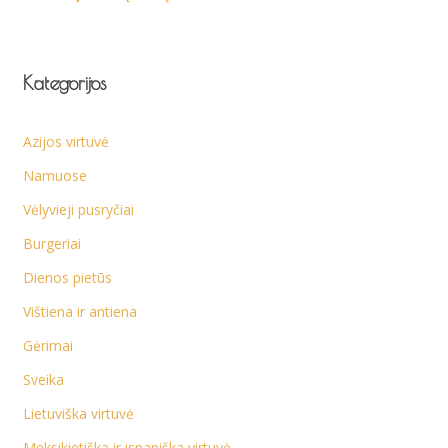
Kategorijos
Azijos virtuvė
Namuose
Vėlyvieji pusryčiai
Burgeriai
Dienos pietūs
Vištiena ir antiena
Gėrimai
Sveika
Lietuviška virtuvė
Meksikietiška ir ispaniška virtuvė