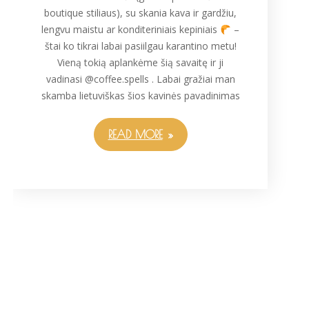
boutique stiliaus), su skania kava ir gardžiu,
lengvu maistu ar konditeriniais kepiniais
–
štai ko tikrai labai pasiilgau karantino metu!
Vieną tokią aplankėme šią savaitę ir ji
vadinasi @coffee.spells . Labai gražiai man
skamba lietuviškas šios kavinės pavadinimas
READ MORE