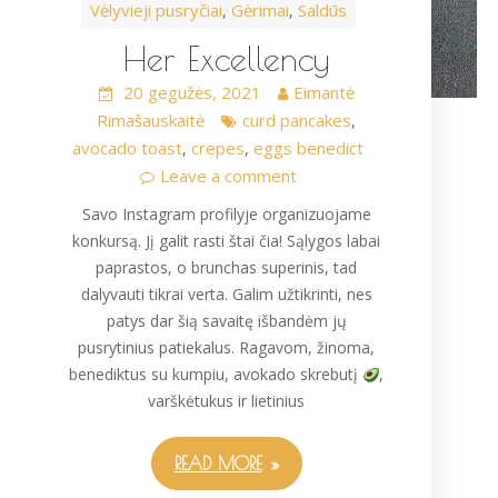
Vėlyvieji pusryčiai
Gėrimai
Saldūs
,
,
Her Excellency
20 gegužės, 2021
Eimantė
Rimašauskaitė
curd pancakes
,
avocado toast
crepes
eggs benedict
,
,
Leave a comment
Savo Instagram profilyje organizuojame
konkursą. Jį galit rasti štai čia! Sąlygos labai
paprastos, o brunchas superinis, tad
dalyvauti tikrai verta. Galim užtikrinti, nes
patys dar šią savaitę išbandėm jų
pusrytinius patiekalus. Ragavom, žinoma,
benediktus su kumpiu, avokado skrebutį
,
varškėtukus ir lietinius
READ MORE