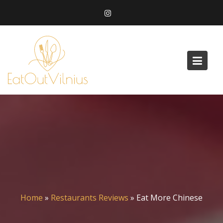
Skip
to
content
Home
»
Restaurants Reviews
»
Eat More Chinese