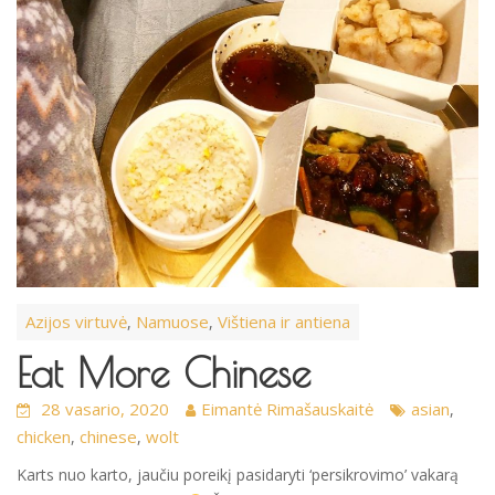
Azijos virtuvė
Namuose
Vištiena ir antiena
,
,
Eat More Chinese
28 vasario, 2020
Eimantė Rimašauskaitė
asian
,
chicken
chinese
wolt
,
,
Karts nuo karto, jaučiu poreikį pasidaryti ‘persikrovimo’ vakarą