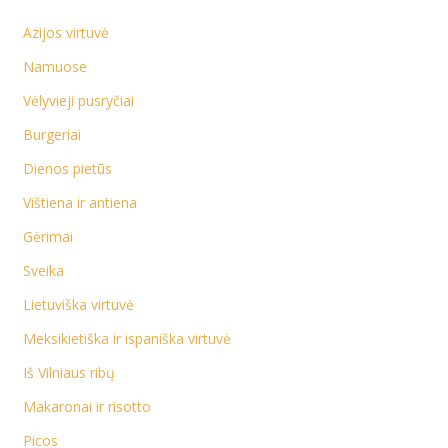
Azijos virtuvė
Namuose
Vėlyvieji pusryčiai
Burgeriai
Dienos pietūs
Vištiena ir antiena
Gėrimai
Sveika
Lietuviška virtuvė
Meksikietiška ir ispaniška virtuvė
Iš Vilniaus ribų
Makaronai ir risotto
Picos