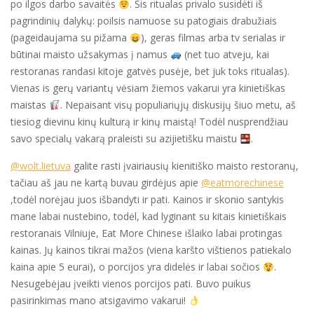
po ilgos darbo savaitės
. Šis ritualas privalo susidėti iš
pagrindinių dalykų: poilsis namuose su patogiais drabužiais
(pageidaujama su pižama
), geras filmas arba tv serialas ir
būtinai maisto užsakymas į namus
(net tuo atveju, kai
restoranas randasi kitoje gatvės pusėje, bet juk toks ritualas).
Vienas is gerų variantų vėsiam žiemos vakarui yra kinietiškas
maistas
. Nepaisant visų populiariųjų diskusijų šiuo metu, aš
tiesiog dievinu kinų kulturą ir kinų maistą! Todėl nusprendžiau
savo specialų vakarą praleisti su azijietišku maistu
.
@wolt.lietuva
galite rasti įvairiausių kienitiško maisto restoranų,
tačiau aš jau ne kartą buvau girdėjus apie
@eatmorechinese
,todėl norėjau juos išbandyti ir pati. Kainos ir skonio santykis
mane labai nustebino, todėl, kad lyginant su kitais kinietiškais
restoranais Vilniuje, Eat More Chinese išlaiko labai protingas
kainas. Jų kainos tikrai mažos (viena karšto vištienos patiekalo
kaina apie 5 eurai), o porcijos yra didelės ir labai sočios
.
Nesugebėjau įveikti vienos porcijos pati. Buvo puikus
pasirinkimas mano atsigavimo vakarui!