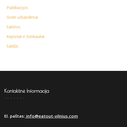
Publikacijos
Greiti užkandimai
Salotos
Kepsniai ir šonkauliai
Saldūs
Kontaktinė Informacija
El. paštas:
info@eatout-vilnius.com