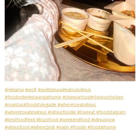
#reklama
#wolt
#woltlietuva
#eatoutvilnius
#foodorder
#stayingathome
#chinesefood
#chinesechicken
#maistas
#foodstyleguide
#wheretoeatvilnius
#wheretoeatinvilnius
#vilniusfoodie
#loveeat
#foodstagram
#bestfoodfeed
#buzzfood
#weekendfood
#vilniusnow
#vilniusfood
#where2eat
#eatin
#foodin
#foodathome