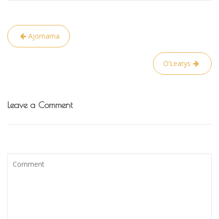
Navigacija
Ajomama
tarp
įrašų
O’Learys
Leave a Comment