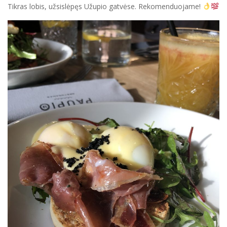
Tikras lobis, užsislėpęs Užupio gatvėse. Rekomenduojame!