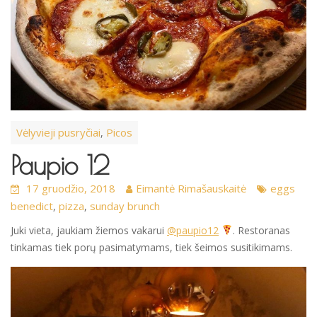
Vėlyvieji pusryčiai
Picos
,
Paupio 12
17 gruodžio, 2018
Eimantė Rimašauskaitė
eggs
benedict
pizza
sunday brunch
,
,
Juki vieta, jaukiam žiemos vakarui
@paupio12
. Restoranas
tinkamas tiek porų pasimatymams, tiek šeimos susitikimams.