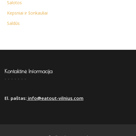
Salotos
Kepsniai ir šonkauliai
Saldūs
Kontaktinė Informacija
El. paštas:
info@eatout-vilnius.com