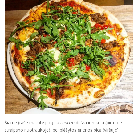
Šiame įraše matote picą su
chorizo
dešra ir rukola (pirmoje
straipsno nuotraukoje), bei plėšytos ėrienos picą (viršuje).