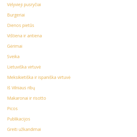
Vėlyvieji pusryčiai
Burgeriai
Dienos pietūs
Vištiena ir antiena
Gėrimai
Sveika
Lietuviška virtuvė
Meksikietiška ir ispaniška virtuvė
Iš Vilniaus ribų
Makaronai ir risotto
Picos
Publikacijos
Greiti užkandimai