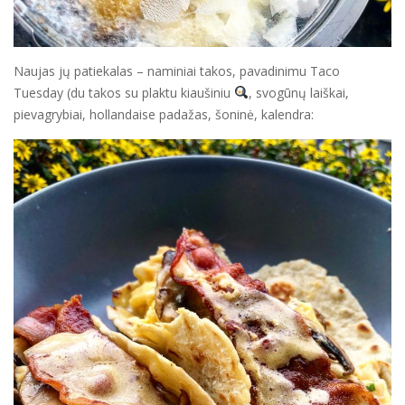
Naujas jų patiekalas – naminiai takos, pavadinimu Taco
Tuesday (du takos su plaktu kiaušiniu
, svogūnų laiškai,
pievagrybiai, hollandaise padažas, šoninė, kalendra: