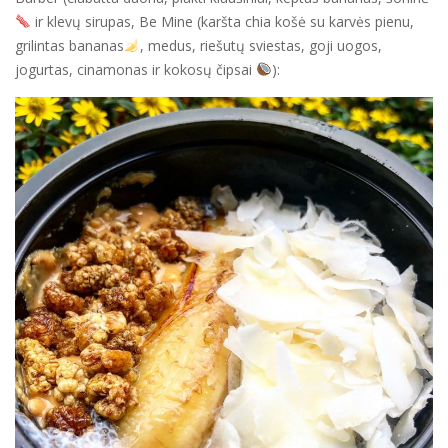
ir klevų sirupas, Be Mine (karšta chia košė su karvės pienu,
grilintas bananas
, medus, riešutų sviestas, goji uogos,
jogurtas, cinamonas ir kokosų čipsai
):