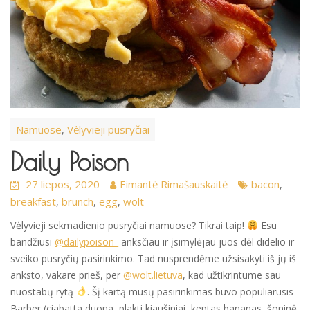
Namuose
Vėlyvieji pusryčiai
,
Daily Poison
27 liepos, 2020
Eimantė Rimašauskaitė
bacon
,
breakfast
brunch
egg
wolt
,
,
,
Vėlyvieji sekmadienio pusryčiai namuose? Tikrai taip!
Esu
bandžiusi
@dailypoison_
anksčiau ir įsimylėjau juos dėl didelio ir
sveiko pusryčių pasirinkimo. Tad nusprendėme užsisakyti iš jų iš
anksto, vakare prieš, per
@wolt.lietuva
, kad užtikrintume sau
nuostabų rytą
. Šį kartą mūsų pasirinkimas buvo populiarusis
Barber (ciabatta duona, plakti kiaušiniai, keptas bananas, šoninė