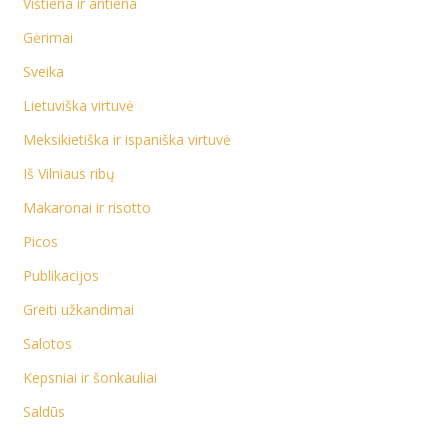
Vištiena ir antiena
Gėrimai
Sveika
Lietuviška virtuvė
Meksikietiška ir ispaniška virtuvė
Iš Vilniaus ribų
Makaronai ir risotto
Picos
Publikacijos
Greiti užkandimai
Salotos
Kepsniai ir šonkauliai
Saldūs