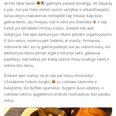
atrodo labai fainas
(galimybe pažaisti boulingą, VR, bilijardą
ir pan., tuo pat metu stebint sporto varžybas ir užkandžiaujant),
tačiau idėjos realizavimas neišsipildė taip tobulai, kaip buvo
galima tikėtis. Jau minėjau, kad ši vieta yra chaotiška
ir taip
turbūt yra dėl didelio žmonių srauto, šnekant tiek apie
lankytojus, tiek apie darbuotojus. Mums pritrūko organizuotumo
iš šios vietos, rezervuojant žaidima, ar maistą. Pirmiausia,
nebuvome tikri, kur tą galima padaryti, kai jau radome kasą, visi
darbuotojai lakstė pirmyn atgal ir neturėjo laiko; galiausiai,
paaiškėjo, kad kažkas per klaidą užėmė mūsų boulingo takelį ir
nebėra kitų laisvų.
Šnekant apie maistą, tai jis taip pat mūsų nesužavėjo.
Užsisakėme čederio burgerį
su coleslaw salotomis ir
bulvytėmis, bei Buffalo sparnelius. Burgeris buvo vidutinis, o
coleslaw salotos apgailėtinos (matote nuotraukoje, kuri pasako
viską).