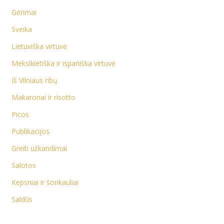
Gėrimai
Sveika
Lietuviška virtuvė
Meksikietiška ir ispaniška virtuvė
Iš Vilniaus ribų
Makaronai ir risotto
Picos
Publikacijos
Greiti užkandimai
Salotos
Kepsniai ir šonkauliai
Saldūs