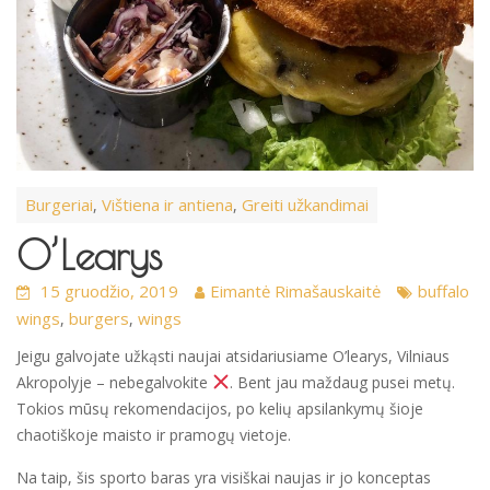
Burgeriai
Vištiena ir antiena
Greiti užkandimai
,
,
O’Learys
15 gruodžio, 2019
Eimantė Rimašauskaitė
buffalo
wings
burgers
wings
,
,
Jeigu galvojate užkąsti naujai atsidariusiame O’learys, Vilniaus
Akropolyje – nebegalvokite
. Bent jau maždaug pusei metų.
Tokios mūsų rekomendacijos, po kelių apsilankymų šioje
chaotiškoje maisto ir pramogų vietoje.
Na taip, šis sporto baras yra visiškai naujas ir jo konceptas