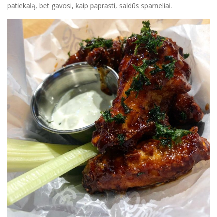
patiekalą, bet gavosi, kaip paprasti, saldūs sparneliai.