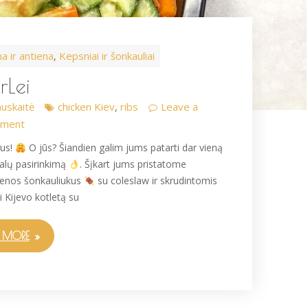
na ir antiena
Kepsniai ir šonkauliai
,
rLei
uskaitė
chicken Kiev
ribs
Leave a
,
ment
tus!
O jūs? Šiandien galim jums patarti dar vieną
kalų pasirinkimą
. Šįkart jums pristatome
lienos šonkauliukus
su coleslaw ir skrudintomis
i Kijevo kotletą su
 MORE