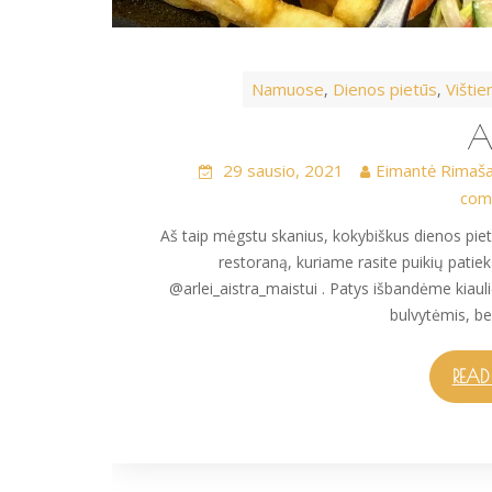
Namuose
Dienos pietūs
Vištie
,
,
A
29 sausio, 2021
Eimantė Rimaša
com
Aš taip mėgstu skanius, kokybiškus dienos pie
restoraną, kuriame rasite puikių patie
@arlei_aistra_maistui . Patys išbandėme kiau
bulvytėmis, be
READ