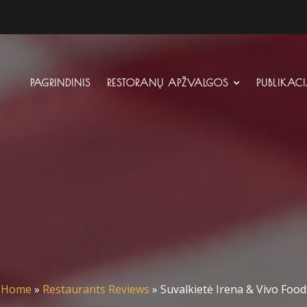
PAGRINDINIS
RESTORANŲ APŽVALGOS
PUBLIKAC
Home
»
Restaurants Reviews
»
Suvalkietė Irena & Vivo Food