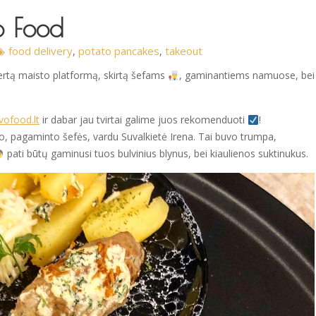
o Food
food delivery
potato pancakes
takeout
,
,
ertą maisto platformą, skirtą šefams
, gaminantiems namuose, bei
ivofood.lt
ir dabar jau tvirtai galime juos rekomenduoti
!
, pagaminto šefės, vardu Suvalkietė Irena. Tai buvo trumpa,
pati būtų gaminusi tuos bulvinius blynus, bei kiaulienos suktinukus.