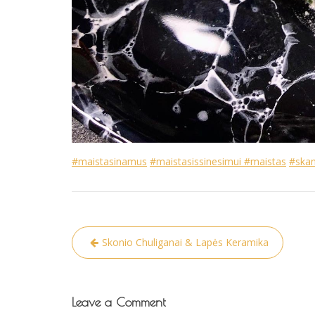
#maistasinamus
#maistasissinesimui
#maistas
#ska
Navigacija
Skonio Chuliganai & Lapės Keramika
tarp
įrašų
Leave a Comment