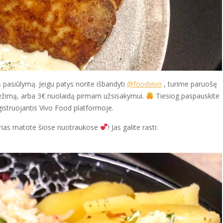
pasiūlymą. Jeigu patys norite išbandyti
@foodvivo
, turime paruošę
ežimą, arba 3€ nuolaidą pirmam užsisakymui.
Tiesiog paspauskite
gistruojantis Vivo Food platformoje.
kurias matote šiose nuotraukose
! Jas galite rasti: