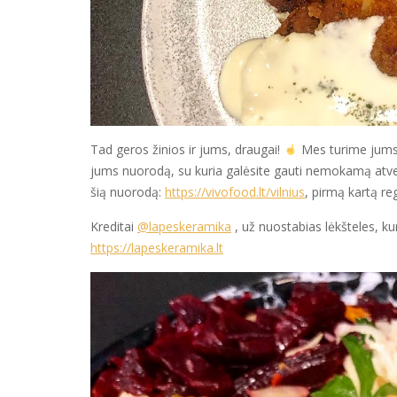
Tad geros žinios ir jums, draugai!
Mes turime jums 
jums nuorodą, su kuria galėsite gauti nemokamą atv
šią nuorodą:
https://vivofood.lt/vilnius
, pirmą kartą re
Kreditai
@lapeskeramika
, už nuostabias lėkšteles, 
https://lapeskeramika.lt