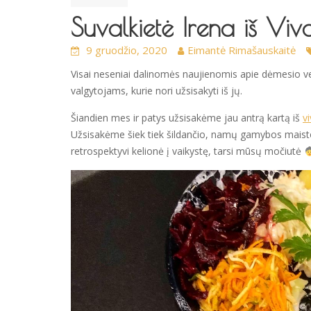
Suvalkietė Irena iš Viv
9 gruodžio, 2020
Eimantė Rimašauskaitė
Visai neseniai dalinomės naujienomis apie dėmesio v
valgytojams, kurie nori užsisakyti iš jų.
Šiandien mes ir patys užsisakėme jau antrą kartą iš
v
Užsisakėme šiek tiek šildančio, namų gamybos maisto
retrospektyvi kelionė į vaikystę, tarsi mūsų močiutė