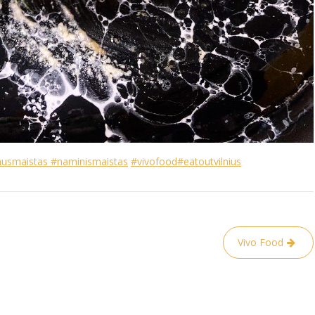
nusmaistas
#naminismaistas
#vivofood
#eatoutvilnius
Vivo Food