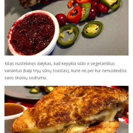
Kitas nustebinęs dalykas, kad kepykla siūlo ir vegetariškus
variantus (kaip trijų sūrių toastas), kurie nė per kur nenusileidžia
savo skonių sodrumu.