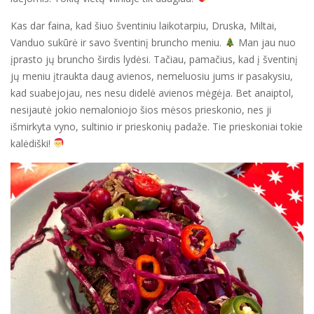
Kas dar faina, kad šiuo šventiniu laikotarpiu, Druska, Miltai,
Vanduo sukūrė ir savo šventinį bruncho meniu.
Man jau nuo
įprasto jų bruncho širdis lydėsi. Tačiau, pamačius, kad į šventinį
jų meniu įtraukta daug avienos, nemeluosiu jums ir pasakysiu,
kad suabejojau, nes nesu didelė avienos mėgėja. Bet anaiptol,
nesijautė jokio nemaloniojo šios mėsos prieskonio, nes ji
išmirkyta vyno, sultinio ir prieskonių padaže. Tie prieskoniai tokie
kalėdiški!