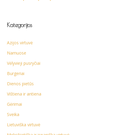
Kategorijos
Azijos virtuvė
Namuose
Vėlyvieji pusryčiai
Burgeriai
Dienos pietūs
Vištiena ir antiena
Gėrimai
Sveika
Lietuviška virtuvė
Meksikietiška ir ispaniška virtuvė