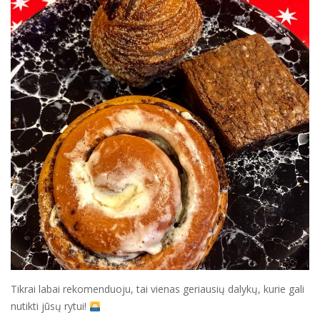
Tikrai labai rekomenduoju, tai vienas geriausių dalykų, kurie gali
nutikti jūsų rytui!