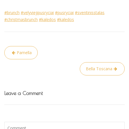
#brunch
#velyviejipusryciai
#pusryciai
#sventinisstalas
#christmasbrunch
#kalėdos
#kaledos
Navigacija
Pamella
tarp
įrašų
Bella Toscana
Leave a Comment