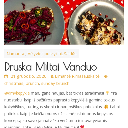
Namuose
Vėlyvieji pusryčiai
Saldūs
,
,
Druska Miltai Vanduo
21 gruodžio, 2020
Eimantė Rimašauskaitė
christmas
brunch
sunday brunch
,
,
@dmvkepykla
man, gana naujas, bet tikras atradimas!
Yra
nuostabu, kaip iš pažiūros paprasta kepyklėlė gamina tokius
kokybiškus, turtingus skoniu ir naujoviškus patiekalus.
Labai
patinka, kaip jie keičia mums užsisenėjusį duonos kepyklos
konceptą su savo jaunatvišku veržlumu ir inovatyviomis
idėjomis. Tokių vietų Vilniuje tik daugiau!