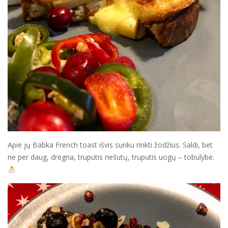
Apie jų Babka French toast išvis sunku rinkti žodžius. Saldi, bet
ne per daug, drėgna, truputis riešutų, truputis uogų – tobulybė.