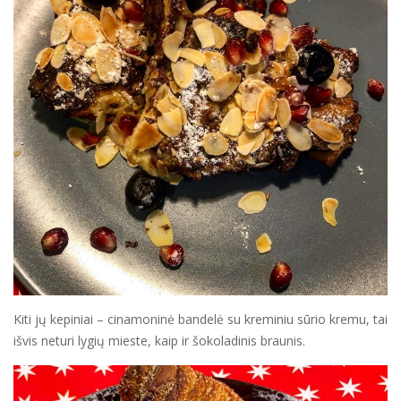
Kiti jų kepiniai – cinamoninė bandelė su kreminiu sūrio kremu, tai
išvis neturi lygių mieste, kaip ir šokoladinis braunis.