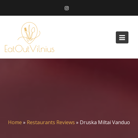
Skip
to
content
Home
»
Restaurants Reviews
»
Druska Miltai Vanduo