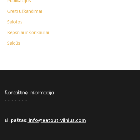
Publikacijos
Greiti užkandimai
Salotos
Kepsniai ir šonkauliai
Saldūs
Kontaktinė Informacija
El. paštas:
info@eatout-vilnius.com