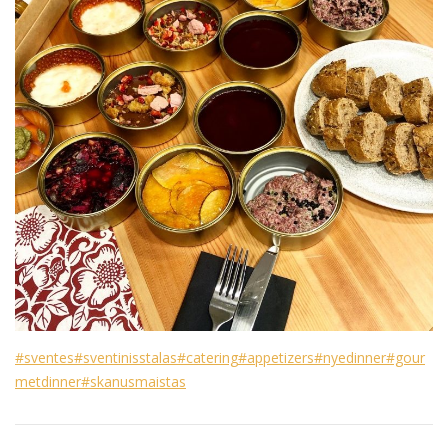
#sventes
#sventinisstalas
#catering
#appetizers
#nyedinner
#gour
metdinner
#skanusmaistas