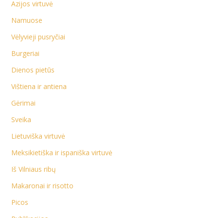
Azijos virtuvė
Namuose
Vėlyvieji pusryčiai
Burgeriai
Dienos pietūs
Vištiena ir antiena
Gėrimai
Sveika
Lietuviška virtuvė
Meksikietiška ir ispaniška virtuvė
Iš Vilniaus ribų
Makaronai ir risotto
Picos