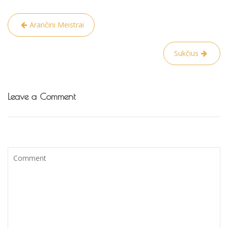
Navigacija
Arančini Meistrai
tarp
įrašų
Sukčius
Leave a Comment