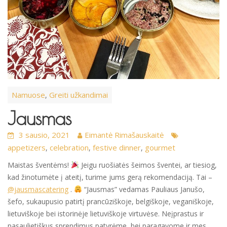
Namuose
Greiti užkandimai
,
Jausmas
3 sausio, 2021
Eimantė Rimašauskaitė
appetizers
celebration
festive dinner
gourmet
,
,
,
Maistas šventėms!
Jeigu ruošiatės šeimos šventei, ar tiesiog,
kad žinotumėte į ateitį, turime jums gerą rekomendaciją. Tai –
@jausmascatering
.
“Jausmas” vedamas Pauliaus Janušo,
šefo, sukaupusio patirtį prancūziškoje, belgiškoje, veganiškoje,
lietuviškoje bei istorinėje lietuviškoje virtuvėse. Neįprastus ir
pasaulietiškus sprendimus patyrėme, bei paragavome ir mes