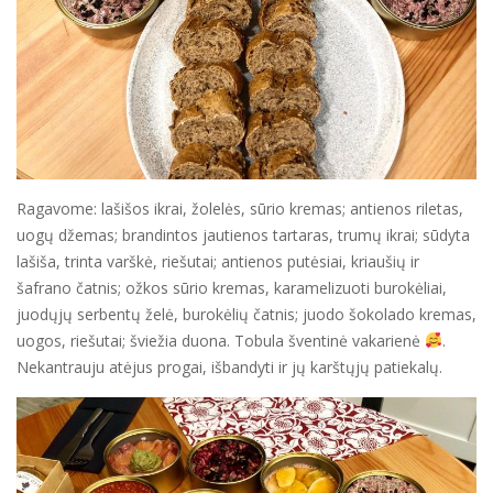
Ragavome: lašišos ikrai, žolelės, sūrio kremas; antienos riletas,
uogų džemas; brandintos jautienos tartaras, trumų ikrai; sūdyta
lašiša, trinta varškė, riešutai; antienos putėsiai, kriaušių ir
šafrano čatnis; ožkos sūrio kremas, karamelizuoti burokėliai,
juodųjų serbentų želė, burokėlių čatnis; juodo šokolado kremas,
uogos, riešutai; šviežia duona. Tobula šventinė vakarienė
.
Nekantrauju atėjus progai, išbandyti ir jų karštųjų patiekalų.