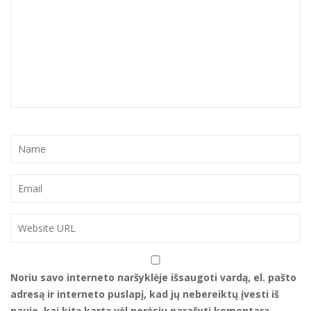
Noriu savo interneto naršyklėje išsaugoti vardą, el. pašto
adresą ir interneto puslapį, kad jų nebereiktų įvesti iš
naujo, kai kitą kartą vėl norėsiu parašyti komentarą.