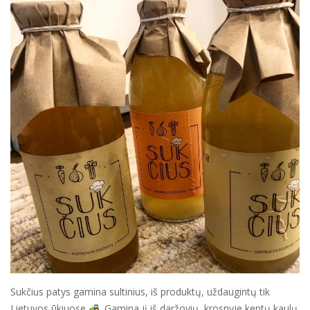
Sukčius patys gamina sultinius, iš produktų, uždaugintų tik
Lietuvos ūkiuose
. Gamina jį iš daržovių, krosnyje keptų kaulų