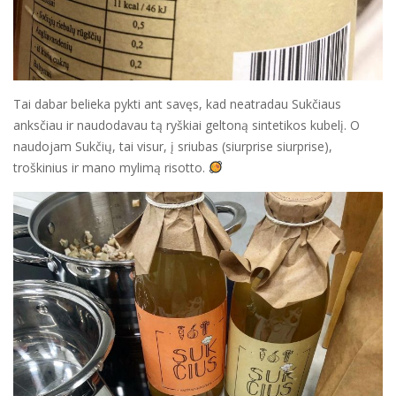
Tai dabar belieka pykti ant savęs, kad neatradau Sukčiaus
anksčiau ir naudodavau tą ryškiai geltoną sintetikos kubelį. O
naudojam Sukčių, tai visur, į sriubas (siurprise siurprise),
troškinius ir mano mylimą risotto.