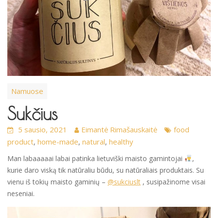
Namuose
Sukčius
5 sausio, 2021
Eimantė Rimašauskaitė
food
product
home-made
natural
healthy
,
,
,
Man labaaaaai labai patinka lietuviški maisto gamintojai
,
kurie daro viską tik natūraliu būdu, su natūraliais produktais. Su
vienu iš tokių maisto gaminių –
@sukciuslt
, susipažinome visai
neseniai.