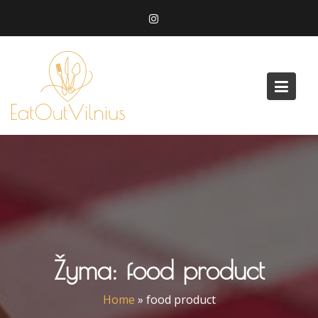
Skip
to
content
Žyma:
food product
Home
»
food product