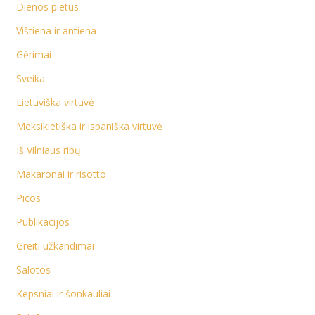
Dienos pietūs
Vištiena ir antiena
Gėrimai
Sveika
Lietuviška virtuvė
Meksikietiška ir ispaniška virtuvė
Iš Vilniaus ribų
Makaronai ir risotto
Picos
Publikacijos
Greiti užkandimai
Salotos
Kepsniai ir šonkauliai