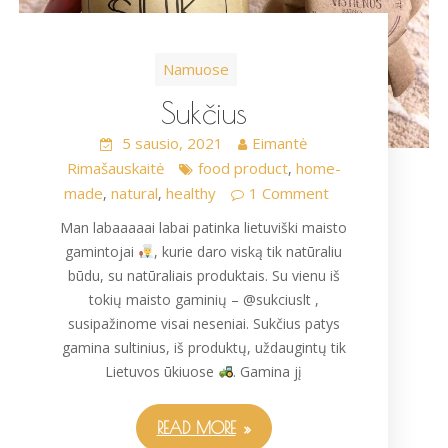
Namuose
Sukčius
5 sausio, 2021
Eimantė
Rimašauskaitė
food product
home-
,
made
natural
healthy
1 Comment
,
,
Man labaaaaai labai patinka lietuviški maisto
gamintojai
, kurie daro viską tik natūraliu
būdu, su natūraliais produktais. Su vienu iš
tokių maisto gaminių – @sukciuslt ,
susipažinome visai neseniai. Sukčius patys
gamina sultinius, iš produktų, uždaugintų tik
Lietuvos ūkiuose
. Gamina jį
READ MORE