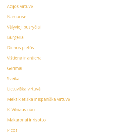
Azijos virtuvė
Namuose
Vėlyvieji pusryčiai
Burgeriai
Dienos pietūs
Vištiena ir antiena
Gėrimai
Sveika
Lietuviška virtuvė
Meksikietiška ir ispaniška virtuvė
Iš Vilniaus ribų
Makaronai ir risotto
Picos