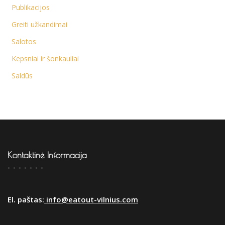
Publikacijos
Greiti užkandimai
Salotos
Kepsniai ir šonkauliai
Saldūs
Kontaktinė Informacija
El. paštas:
info@eatout-vilnius.com