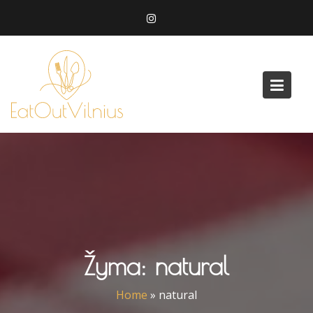
Skip
to
content
Žyma:
natural
Home
»
natural