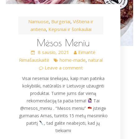
Namuose
Burgeriai
Vištiena ir
,
,
antiena
Kepsniai ir šonkauliai
,
Mėsos Meniu
8 sausio, 2021
Eimantė
Rimašauskaitė
home-made
natural
,
Leave a comment
Visai neseniai šnekėjau, kaip man patinka
kokybiški, natūralūs ir Lietuvoje užauginti
produktai. Turime jums dar vieną
rekomendaciją ta pačia tema!
Tai
@mesos_meniu . “Mėsos meniu”
įsteigė
gurmanas Arnas, turintis 15 metų mėsininko
patirtį
, tad galite neabejoti, kad jų
tiekiami