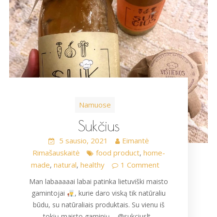
Namuose
Sukčius
5 sausio, 2021
Eimantė
Rimašauskaitė
food product
home-
,
made
natural
healthy
1 Comment
,
,
Man labaaaaai labai patinka lietuviški maisto
gamintojai
, kurie daro viską tik natūraliu
būdu, su natūraliais produktais. Su vienu iš
tokių maisto gaminių – @sukciuslt ,