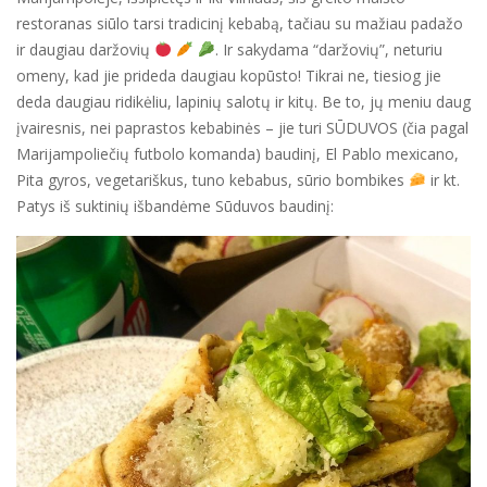
restoranas siūlo tarsi tradicinį kebabą, tačiau su mažiau padažo
ir daugiau daržovių
. Ir sakydama “daržovių”, neturiu
omeny, kad jie prideda daugiau kopūsto! Tikrai ne, tiesiog jie
deda daugiau ridikėliu, lapinių salotų ir kitų. Be to, jų meniu daug
įvairesnis, nei paprastos kebabinės – jie turi SŪDUVOS (čia pagal
Marijampoliečių futbolo komanda) baudinį, El Pablo mexicano,
Pita gyros, vegetariškus, tuno kebabus, sūrio bombikes
ir kt.
Patys iš suktinių išbandėme Sūduvos baudinį: