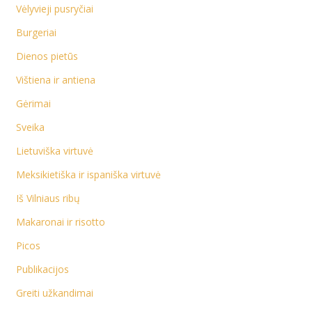
Vėlyvieji pusryčiai
Burgeriai
Dienos pietūs
Vištiena ir antiena
Gėrimai
Sveika
Lietuviška virtuvė
Meksikietiška ir ispaniška virtuvė
Iš Vilniaus ribų
Makaronai ir risotto
Picos
Publikacijos
Greiti užkandimai