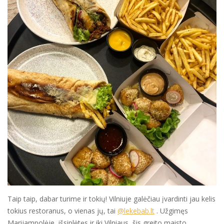
Taip taip, dabar turime ir tokių! Vilniuje galėčiau įvardinti jau kelis
tokius restoranus, o vienas jų, tai
@lekebab.lt
. Užgimęs
Marijampolėje, išsiplėtęs ir iki Vilniaus, šis greito maisto