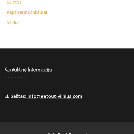
Salotos
Kepsniai ir šonkauliai
Saldūs
Kontaktinė Informacija
El. paštas:
info@eatout-vilnius.com