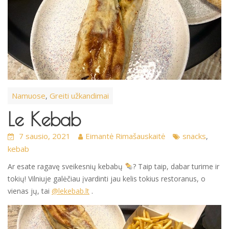
Namuose
Greiti užkandimai
,
Le Kebab
7 sausio, 2021
Eimantė Rimašauskaitė
snacks
,
kebab
Ar esate ragavę sveikesnių kebabų
? Taip taip, dabar turime ir
tokių! Vilniuje galėčiau įvardinti jau kelis tokius restoranus, o
vienas jų, tai
@lekebab.lt
.