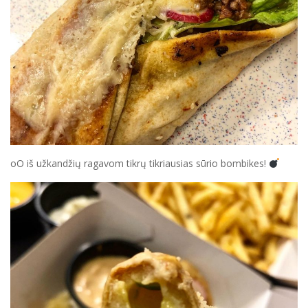
oO iš užkandžių ragavom tikrų tikriausias sūrio bombikes!