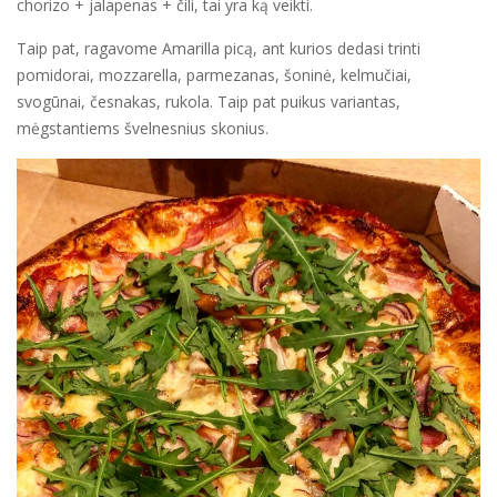
chorizo + jalapenas + čili, tai yra ką veikti.
Taip pat, ragavome Amarilla picą, ant kurios dedasi trinti
pomidorai, mozzarella, parmezanas, šoninė, kelmučiai,
svogūnai, česnakas, rukola. Taip pat puikus variantas,
mėgstantiems švelnesnius skonius.