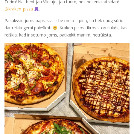
Turim! Na, bent jau Vilniuje, jau turim, nes neseniai atsidarė
@kraken_pizza
.
Pasakysiu jums paprastai ir be melo – picų, su tiek daug sūrio
dar reikia gerai paieškoti
. Kraken picos tikros storuliukės, kas
reiškia, kad ir sotumo joms, patikėkit manim, netrūksta.