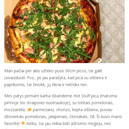
Man pačiai per akis užteko pusė 30cm picos, tai galit
įsivaizduoti. Pvz., jei jau parašyta, kad pica su vištiena ir
paprikomis, tai žinokit, jų tikrai ir netrūks ten.
Mes patys pirmam kartui išbandėme Hot Stuff picą (matoma
pirmoje šio straipsnio nuotraukoje), su trintais pomidorais,
mozzarella,
parmezanu, chorizo, kepta vištiena, pusiau
džiovintais pomidorais, jalapenais, česnakais, čili. Ši buvo mano
favoritė!
Aišku, čia jau reikia būti aštrumo mėgėju, nes