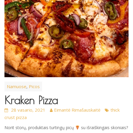
Namuose
Picos
,
Kraken Pizza
28 vasario, 2021
Eimantė Rimašauskaitė
thick
crust pizza
Norit storų, produktais turtingų picų
su išraiškingais skoniais?