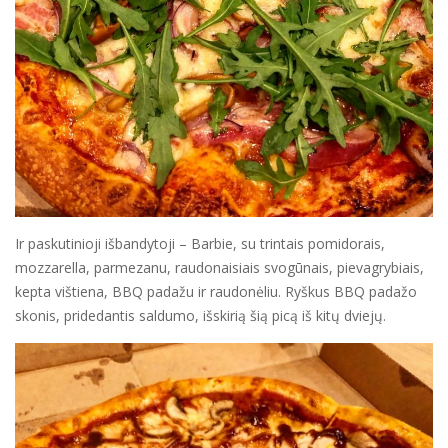
Ir paskutinioji išbandytoji – Barbie, su trintais pomidorais,
mozzarella, parmezanu, raudonaisiais svogūnais, pievagrybiais,
kepta vištiena, BBQ padažu ir raudonėliu. Ryškus BBQ padažo
skonis, pridedantis saldumo, išskirią šią picą iš kitų dviejų.