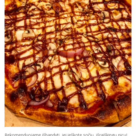
Rekomenduojame išbandyti, jei ieškote sočių, išraiškingų picų!