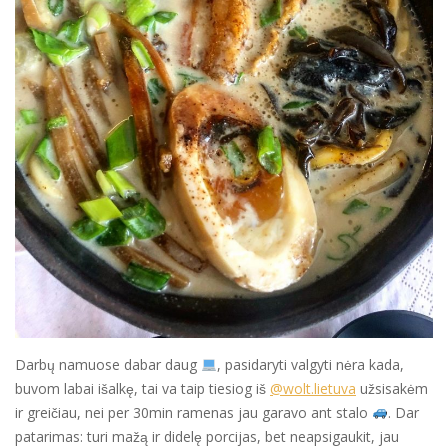
Darbų namuose dabar daug
, pasidaryti valgyti nėra kada,
buvom labai išalkę, tai va taip tiesiog iš
@wolt.lietuva
užsisakėm
ir greičiau, nei per 30min ramenas jau garavo ant stalo
. Dar
patarimas: turi mažą ir didelę porcijas, bet neapsigaukit, jau