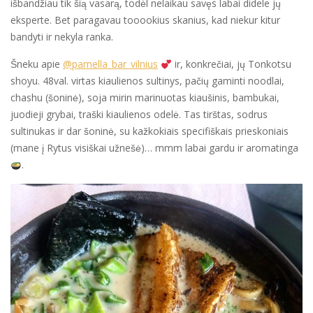
išbandžiau tik šią vasarą, todėl nelaikau savęs labai didele jų
eksperte. Bet paragavau tooookius skanius, kad niekur kitur
bandyti ir nekyla ranka.
Šneku apie
@pamella_bar_vilnius
ir, konkrečiai, jų Tonkotsu
shoyu. 48val. virtas kiaulienos sultinys, pačių gaminti noodlai,
chashu (šoninė), soja mirin marinuotas kiaušinis, bambukai,
juodieji grybai, traški kiaulienos odelė. Tas tirštas, sodrus
sultinukas ir dar šoninė, su kažkokiais specifiškais prieskoniais
(mane į Rytus visiškai užnešė)… mmm labai gardu ir aromatinga
.