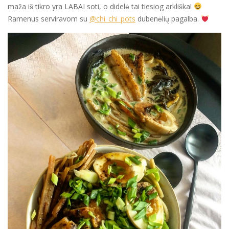
maža iš tikro yra LABAI soti, o didelė tai tiesiog arkliška!
Ramenus serviravom su
@chi_chi_pots
dubenėlių pagalba.