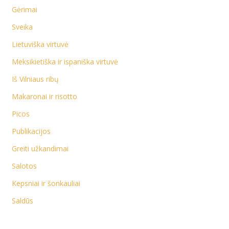
Gėrimai
Sveika
Lietuviška virtuvė
Meksikietiška ir ispaniška virtuvė
Iš Vilniaus ribų
Makaronai ir risotto
Picos
Publikacijos
Greiti užkandimai
Salotos
Kepsniai ir šonkauliai
Saldūs