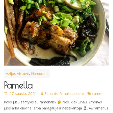
Azijos virtuvė
Namuose
,
Pamella
27 sausio, 2021
Eimantė Rimašauskaitė
ramen
Koks jūsų santykis su ramenais?
Nes, kiek žinau, žmonės
juos arba dievina, arba paragauja ir nebekartoja
. Aš ramenus